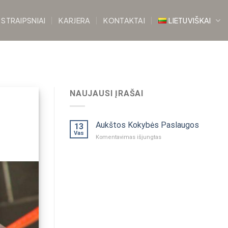
STRAIPSNIAI
KARJERA
KONTAKTAI
LIETUVIŠKAI
NAUJAUSI ĮRAŠAI
Aukštos Kokybės Paslaugos
13
Vas
įraše
Komentavimas išjungtas
Aukštos
Kokybės
Paslaugos