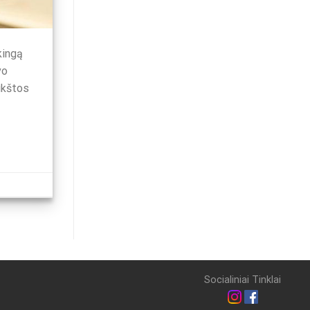
kingą
vo
aukštos
Socialiniai Tinklai