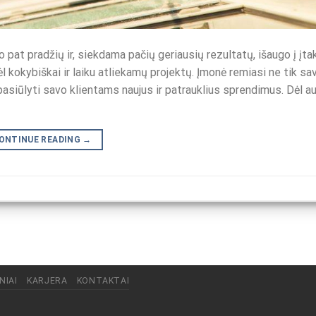
o pat pradžių ir, siekdama pačių geriausių rezultatų, išaugo į įta
ėl kokybiškai ir laiku atliekamų projektų. Įmonė remiasi ne tik sa
 pasiūlyti savo klientams naujus ir patrauklius sprendimus. Dėl 
ONTINUE READING
→
NIAI
KARJERA
KONTAKTAI