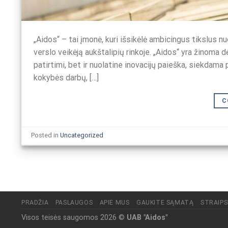
„Aidos“ – tai įmonė, kuri išsikėlė ambicingus tikslus nu
verslo veikėją aukštalipių rinkoje. „Aidos“ yra žinoma d
patirtimi, bet ir nuolatine inovacijų paieška, siekdama
kokybės darbų, […]
C
Posted in
Uncategorized
PRADŽIA
PASLAUGOS
APIE MUS
GAUKITE SĄMATĄ
STRAIPS
Visos teisės saugomos 2026 ©
UAB "Aidos"